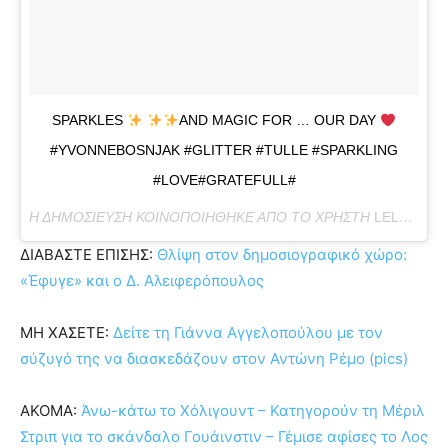
SPARKLES
AND MAGIC FOR … OUR DAY
#YVONNEBOSNJAK #GLITTER #TULLE #SPARKLING
#LOVE#GRATEFULL#
Η ΔΗΜΟΣΊΕΥΣΗ ΚΟΙΝΟΠΟΙΉΘΗΚΕ ΑΠΌ ΤΟ ΧΡΉΣΤΗ
LELEGOFA
ΔΙΑΒΑΣΤΕ ΕΠΙΣΗΣ:
Θλίψη στον δημοσιογραφικό χώρο:
«Έφυγε» και ο Δ. Αλειφερόπουλος
ΜΗ ΧΑΣΕΤΕ:
Δείτε τη Γιάννα Αγγελοπούλου με τον
σύζυγό της να διασκεδάζουν στον Αντώνη Ρέμο (pics)
ΑΚΟΜΑ:
Άνω-κάτω το Χόλιγουντ – Κατηγορούν τη Μέριλ
Στριπ για το σκάνδαλο Γουάινστιν – Γέμισε αφίσες το Λος