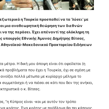
εξωτερικά η Τουρκία προσπαθεί να τα ‘λύσει’ με
 και μια αναθεωρητική θεώρηση των διεθνών
 να της περάσει. Έχει απέναντί της ολόκληρη τη
ς υπουργός Εθνικής Άμυνας Δημήτρης Βίτσας,
υ Αθηναϊκού-Μακεδονικού Πρακτορείου Ειδήσεων
 μέτρα. Η δική μου άποψη είναι ότι οφείλεται (η
κά προβλήματα που έχει η Τουρκία, όχι σε σχέση με
ι ανοίξει πολλά μέτωπα με κυρίαρχο μέλημα το
 συμμετάσχει ή να πιέσει σε κάτι που δεν της ανήκει,
τηριστικά ο κ. Βίτσας.
ε, “η Κύπρος είναι -και με αυτόν τον τρόπο
 ένα κράτος. Ένα κράτος με πρόβλημα θα πει κάποιος,