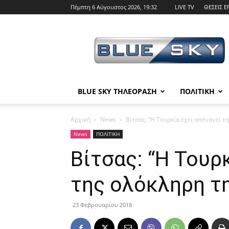
Πέμπτη 6 Αύγουστος 2026, 19:32
LIVE TV
ΘΕΣΕΙΣ Ε
BLUE
SKY
BLUE SKY ΤΗΛΕΟΡΑΣΗ
ΠΟΛΙΤΙΚΗ
Αρχική
News
Βίτσας: “Η Τουρκία έχει απέναντί τ
News
ΠΟΛΙΤΙΚΗ
Βίτσας: “Η Τουρ
της ολόκληρη τη
23 Φεβρουαρίου 2018