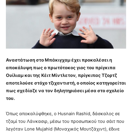
Αναστάτωση στο Μπάκιγχαμ έχει προκαλέσει η
αποκάλυψη πως ο πρωτότοκος γιος του πρίγκιπα
Ουίλιαμ και της Κέιτ Μίντλετον, πρίγκιπας Τζορτζ
αποτελούσε στόχο τζιχαντιστή, ο οποίος κατηγορείται
πως σχεδίαζε να τον δηλητηριάσει μέσα στο σχολείο
του.
Όπως αποκαλύφθηκε, ο Husnain Rashid, δάσκαλος σε
τζαμί του Λάνκασιρ, μέσω του προσωπικού του σάιτ που
λεγόταν Lone Mujahid (Μοναχικός Μουτζάχιντ), έδινε