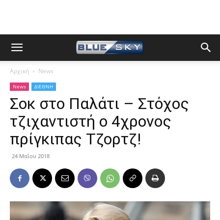
Αρχική
News
News
ΔΙΕΘΝΗ
Σοκ στο Παλάτι – Στόχος
τζιχαντιστή ο 4χρονος
πρίγκιπας Τζορτζ!
24 Μαΐου 2018