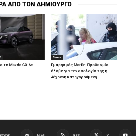
ΡΑ ΑΠΟ ΤΟΝ ΔΗΜΙΟΥΡΓΟ
O
News
α το Mazda CX-6e
Εμπρησμός Marfin: Προθεσμία
έλαβε για την απολογία της η
46χρονη κατηγορούμενη
EBOOK
MAIL
RSS
X