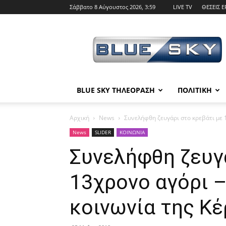
Σάββατο 8 Αύγουστος 2026, 3:59
LIVE TV
ΘΕΣΕΙΣ Ε
BLUE
SKY
BLUE SKY ΤΗΛΕΟΡΑΣΗ
ΠΟΛΙΤΙΚΗ
Αρχική
News
Συνελήφθη ζευγάρι στο κρεβάτι με 1
News
SLIDER
ΚΟΙΝΩΝΙΑ
Συνελήφθη ζευγά
13χρονο αγόρι –
κοινωνία της Κέ