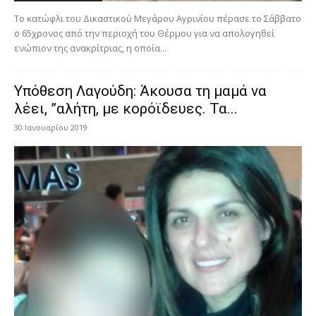
Το κατώφλι του Δικαστικού Μεγάρου Αγρινίου πέρασε το Σάββατο
ο 65χρονος από την περιοχή του Θέρμου για να απολογηθεί
ενώπιον της ανακρίτριας, η οποία...
Υπόθεση Λαγούδη: Άκουσα τη μαμά να
λέει, ”αλήτη, με κορόϊδευες. Τα...
30 Ιανουαρίου 2019