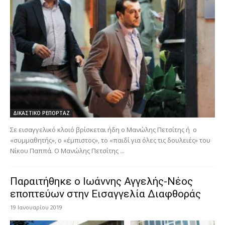
ΔΙΚΑΣΤΙΚΟ ΡΕΠΟΡΤΑΖ
Σε εισαγγελικό κλοιό βρίσκεται ήδη ο Μανώλης Πετσίτης ή ο
«συμμαθητής», ο «έμπιστος», το «παιδί για όλες τις δουλειές» του
Νίκου Παππά. Ο Μανώλης Πετσίτης ...
Παραιτήθηκε ο Ιωάννης Αγγελής-Νέος
εποπτεύων στην Εισαγγελία Διαφθοράς
19 Ιανουαρίου 2019