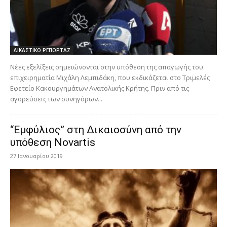
ΔΙΚΑΣΤΙΚΟ ΡΕΠΟΡΤΑΖ
Νέες εξελίξεις σημειώνονται στην υπόθεση της απαγωγής του
επιχειρηματία Μιχάλη Λεμπιδάκη, που εκδικάζεται στο Τριμελές
Εφετείο Κακουργημάτων Ανατολικής Κρήτης. Πριν από τις
αγορεύσεις των συνηγόρων...
“Εμφύλιος” στη Δικαιοσύνη από την
υπόθεση Novartis
27 Ιανουαρίου 2019