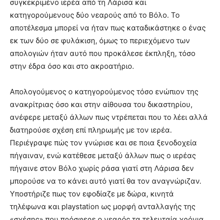
συγκεκριμένο ιερέα από τη Λάρισα και
κατηγορούμενους δύο νεαρούς από το Βόλο. Το
αποτέλεσμα μπορεί να ήταν πως καταδικάστηκε ο ένας
εκ των δύο σε φυλάκιση, όμως το περιεχόμενο των
απολογιών ήταν αυτό που προκάλεσε έκπληξη, τόσο
στην έδρα όσο και στο ακροατήριο.
Απολογούμενος ο κατηγορούμενος τόσο ενώπιον της
ανακρίτριας όσο και στην αίθουσα του δικαστηρίου,
ανέφερε μεταξύ άλλων πως ντρέπεται που το λέει αλλά
διατηρούσε σχέση επί πληρωμής με τον ιερέα.
Περιέγραψε πώς τον γνώρισε και σε ποια ξενοδοχεία
πήγαιναν, ενώ κατέθεσε μεταξύ άλλων πως ο ιερέας
πήγαινε στον Βόλο χωρίς ράσα γιατί στη Λάρισα δεν
μπορούσε να το κάνει αυτό γιατί θα τον αναγνώριζαν.
Υποστήριζε πως τον εφοδίαζε με δώρα, κινητά
τηλέφωνα και playstation ως μορφή ανταλλαγής της
«σχέσης» που πρόσφερε ο νεαρός τα τελευταία χρόνια.