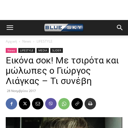
Αρχική
News
LIFESTYLE
News
LIFESTYLE
MEDIA
SLIDER
Εικόνα σοκ! Με τσιρότα και
μώλωπες ο Γιώργος
Λιάγκας – Τι συνέβη
28 Νοεμβρίου 2017