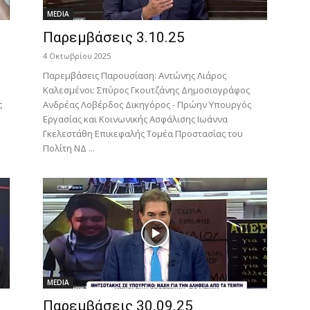
MEDIA
Παρεμβάσεις 3.10.25
4 Οκτωβρίου 2025
Παρεμβάσεις Παρουσίαση: Αντώνης Λιάρος
Καλεσμένοι: Σπύρος Γκουτζάνης Δημοσιογράφος
ς
Ανδρέας Λοβέρδος Δικηγόρος - Πρώην Υπουργός
Εργασίας και Κοινωνικής Ασφάλισης Ιωάννα
Γκελεστάθη Επικεφαλής Τομέα Προστασίας του
Πολίτη ΝΔ ...
MEDIA
Παρεμβάσεις 30.09.25