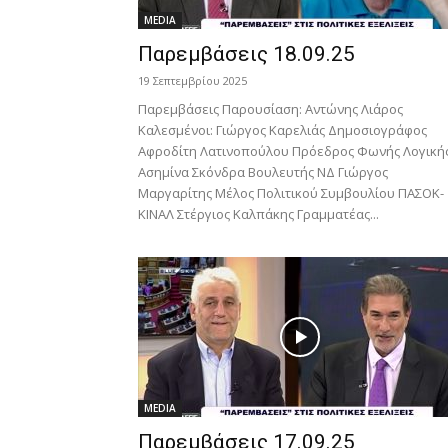
MEDIA
Παρεμβάσεις 18.09.25
19 Σεπτεμβρίου 2025
Παρεμβάσεις Παρουσίαση: Αντώνης Λιάρος
Καλεσμένοι: Γιώργος Καρελιάς Δημοσιογράφος
Αφροδίτη Λατινοπούλου Πρόεδρος Φωνής Λογική
Ασημίνα Σκόνδρα Βουλευτής ΝΔ Γιώργος
Μαργαρίτης Μέλος Πολιτικού Συμβουλίου ΠΑΣΟΚ-
ΚΙΝΑΛ Στέργιος Καλπάκης Γραμματέας...
MEDIA
Παρεμβάσεις 17.09.25