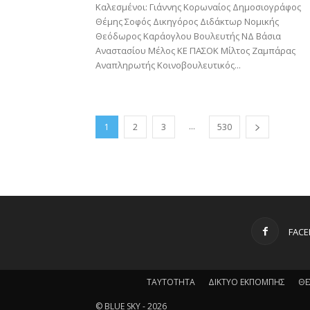
Καλεσμένοι: Γιάννης Κορωναίος Δημοσιογράφος
Θέμης Σοφός Δικηγόρος Διδάκτωρ Νομικής
Θεόδωρος Καράογλου Βουλευτής ΝΔ Βάσια
Αναστασίου Μέλος ΚΕ ΠΑΣΟΚ Μίλτος Ζαμπάρας
Αναπληρωτής Κοινοβουλευτικός...
...
1
2
3
530
FAC
ΤΑΥΤΟΤΗΤΑ
ΔΙΚΤΥΟ ΕΚΠΟΜΠΗΣ
ΘΕ
© BLUE SKY - 2026