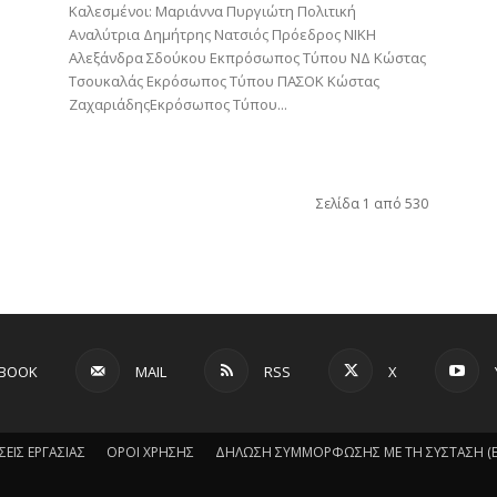
Καλεσμένοι: Μαριάννα Πυργιώτη Πολιτική
Αναλύτρια Δημήτρης Νατσιός Πρόεδρος ΝΙΚΗ
Αλεξάνδρα Σδούκου Εκπρόσωπος Τύπου ΝΔ Κώστας
Τσουκαλάς Εκρόσωπος Τύπου ΠΑΣΟΚ Κώστας
ΖαχαριάδηςΕκρόσωπος Τύπου...
Σελίδα 1 από 530
EBOOK
MAIL
RSS
X
ΣΕΙΣ ΕΡΓΑΣΙΑΣ
ΟΡΟΙ ΧΡΗΣΗΣ
ΔΗΛΩΣΗ ΣΥΜΜΟΡΦΩΣΗΣ ΜΕ ΤΗ ΣΥΣΤΑΣΗ (ΕΕ