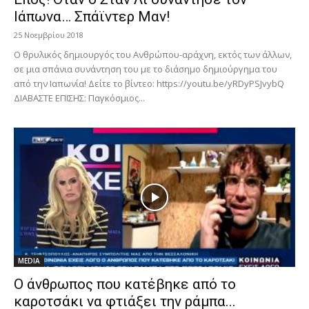
Ιάπωνα… Σπάϊντερ Μαν!
25 Νοεμβρίου 2018
Ο θρυλικός δημιουργός του Ανθρώπου-αράχνη, εκτός των άλλων,
σε μια σπάνια συνάντηση του με το διάσημο δημιούργημα του
από την Ιαπωνία! Δείτε το βίντεο: https://youtu.be/yRDyPSJvybQ
ΔΙΑΒΑΣΤΕ ΕΠΙΣΗΣ: Παγκόσμιος...
MEDIA
Ο άνθρωπος που κατέβηκε από το
καροτσάκι να φτιάξει την ράμπα...