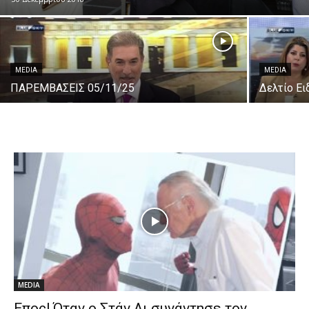
MEDIA
MEDIA
ΠΑΡΕΜΒΑΣΕΙΣ 05/11/25
Δελτίο Ε
MEDIA
Επος! Όταν ο Στάν Λι συνάντησε τον