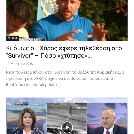
MEDIA
Κι όμως ο… Χάρος έφερε τηλεθέαση στο
“Survivor” – Πόσο «χτύπησε»...
19 Μαρτίου 2018
Νέοι παίκτες μπήκαν στο "Survivor" το βράδυ της Κυριακής και η
τηλεθέαση στον ΣΚΑΪ άρχισε να ανεβαίνει σε ποσοστά που
θυμίζουν το περσινό ριάλιτι....