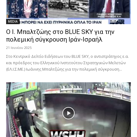
MEDIA
Ο Ι. Μπαλτζώης στο BLUE SKY για την
πολεμική σύγκρουση Ιράν-Ισραήλ
21 Ιουνίου 2025
Στο Κεντρικό Δελτίο Ειδήσεων του BLUE SKY, ο αντιστράτηγος ε.α.
και πρόεδρος του Ελληνικού Ινστιτούτου Στρατηγικών Μελετών
(ΕΛ.Ι.Σ.ΜΕ.) Ιωάννης Μπαλτζώης για την πολεμική σύγκρουση...